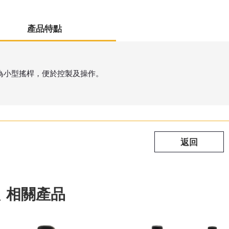
產品特點
為小型搖桿，便於控製及操作。
返回
相關產品