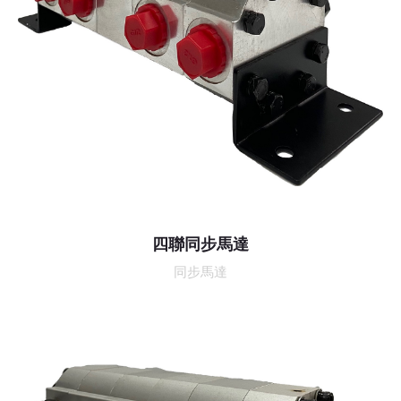
四聯同步馬達
同步馬達