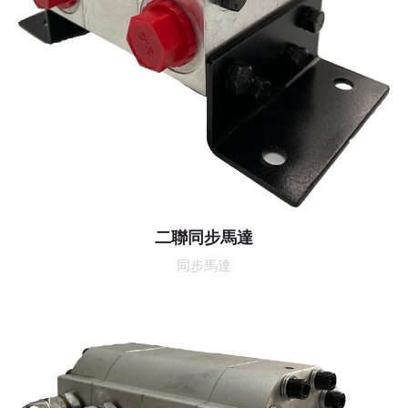
二聯同步馬達
同步馬達