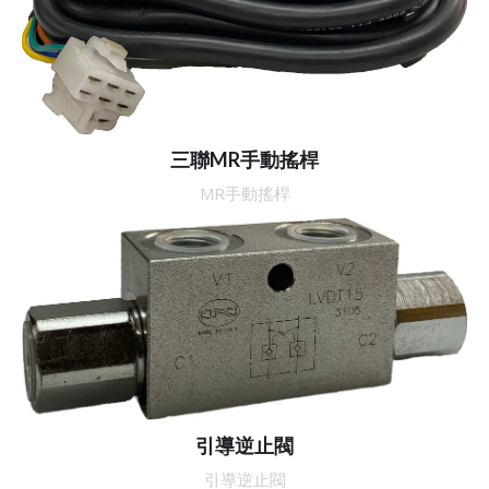
三聯MR手動搖桿
MR手動搖桿
引導逆止閥
引導逆止閥