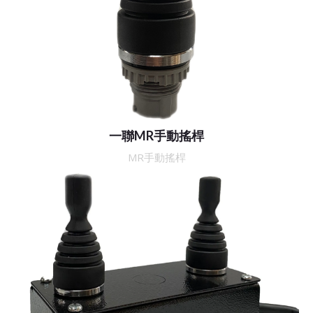
一聯MR手動搖桿
MR手動搖桿