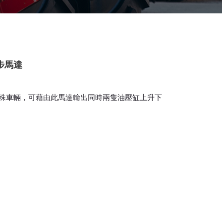
步馬達
殊車輛，可藉由此馬達輸出同時兩隻油壓缸上升下