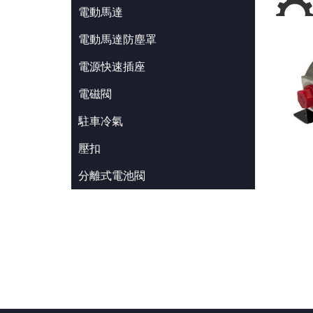
電動馬達
電動馬達防塵罩
電源快速插座
電磁閥
駐車冷氣
壓扣
分離式電池閥