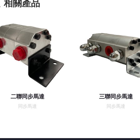
相關產品
二聯同步馬達
三聯同步馬達
同步馬達
同步馬達