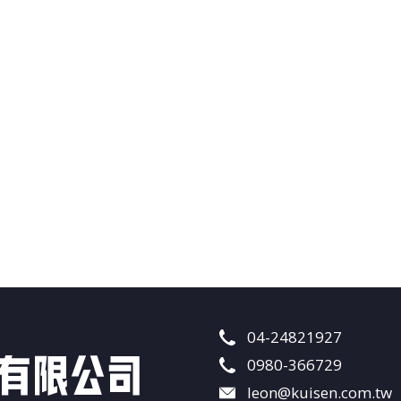
04-24821927
0980-366729
leon@kuisen.com.tw