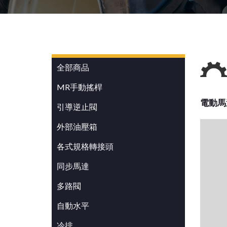
全部商品
MR手動搖桿
電動馬
引導逆止閥
外部油壓箱
各式規格轉接頭
同步馬達
多路閥
自動水平
冷排