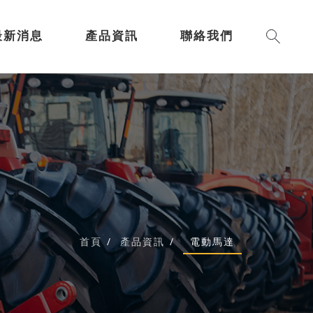
最新消息
產品資訊
聯絡我們
首頁
/
產品資訊
/
電動馬達