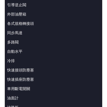
引導逆止閥
外部油壓箱
各式規格轉接頭
同步馬達
多路閥
自動水平
冷排
快速接頭防塵塞
快速插座防塵塞
車用斷電開關
油面計