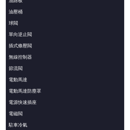
油路板
油壓桶
球閥
單向逆止閥
插式條壓閥
無線控制器
節流閥
電動馬達
電動馬達防塵罩
電源快速插座
電磁閥
駐車冷氣