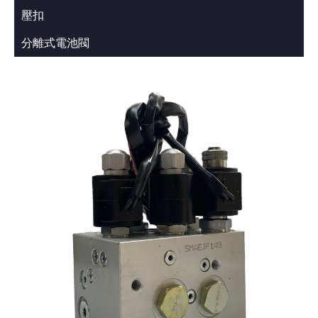
壓扣
分離式電池閥