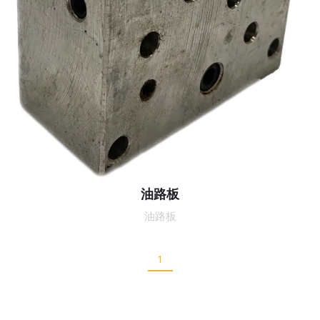
油路板
油路板
1