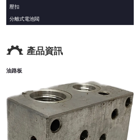
壓扣
分離式電池閥
產品資訊
油路板